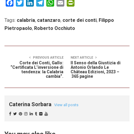
Facebook
Twitter
LinkedIn
Telegram
WhatsApp
Email
PrintFriendly
Tags:
calabria
,
catanzaro
,
corte dei conti
,
Filippo
Pietropaolo
,
Roberto Occhiuto
PREVIOUS ARTICLE
NEXT ARTICLE
Corte dei Conti, Gallo:
Il Senso della Giustizia di
“Certificata L’inversione di
Antonio Orlando Le
tendenza: la Calabria
Château Edizioni, 2023 –
cambia”.
365 pagine
Caterina Sorbara
View all posts