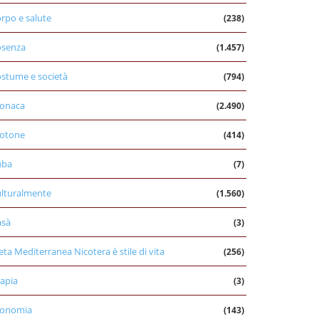
rpo e salute
(238)
osenza
(1.457)
stume e società
(794)
onaca
(2.490)
otone
(414)
uba
(7)
lturalmente
(1.560)
asà
(3)
eta Mediterranea Nicotera è stile di vita
(256)
apia
(3)
conomia
(143)