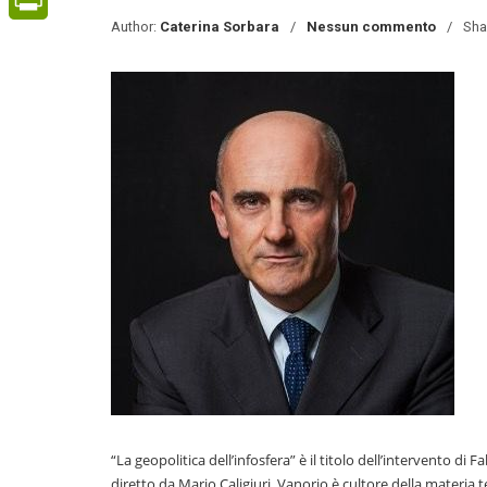
Author:
Caterina Sorbara
Nessun commento
Sha
PrintFriendly
“La geopolitica dell’infosfera” è il titolo dell’intervento di 
diretto da Mario Caligiuri. Vanorio è cultore della materia t