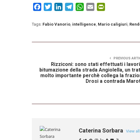
Facebook
Twitter
LinkedIn
Telegram
WhatsApp
Email
PrintFriendly
Tags:
Fabio Vanorio
,
intelligence
,
Mario caligiuri
,
Rend
PREVIOUS ARTI
Rizziconi: sono stati effettuati i lavori
bitumazione della strada Angiolella, un tra
molto importante perchè collega la frazi
Drosi a contrada Maro
Caterina Sorbara
View al