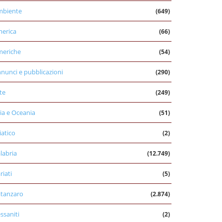
mbiente
(649)
erica
(66)
eriche
(54)
nunci e pubblicazioni
(290)
te
(249)
ia e Oceania
(51)
iatico
(2)
labria
(12.749)
riati
(5)
tanzaro
(2.874)
ssaniti
(2)