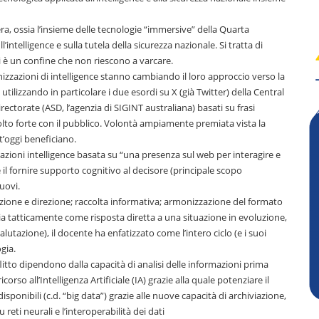
ra, ossia l’insieme delle tecnologie “immersive” della Quarta
intelligence e sulla tutela della sicurezza nazionale. Si tratta di
 è un confine che non riescono a varcare.
nizzazioni di intelligence stanno cambiando il loro approccio verso la
utilizzando in particolare i due esordi su X (già Twitter) della Central
rectorate (ASD, l’agenzia di SIGINT australiana) basati su frasi
to forte con il pubblico. Volontà ampiamente premiata vista la
t’oggi beneficiano.
azioni intelligence basata su “una presenza sul web per interagire e
il fornire supporto cognitivo al decisore (principale scopo
uovi.
cazione e direzione; raccolta informativa; armonizzazione del formato
e sia tatticamente come risposta diretta a una situazione in evoluzione,
lutazione), il docente ha enfatizzato come l’intero ciclo (e i suoi
gia.
nflitto dipendono dalla capacità di analisi delle informazioni prima
corso all’Intelligenza Artificiale (IA) grazie alla quale potenziare il
isponibili (c.d. “big data”) grazie alle nuove capacità di archiviazione,
u reti neurali e l’interoperabilità dei dati