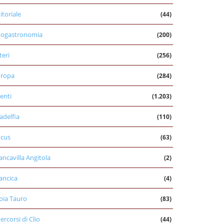
itoriale
(44)
nogastronomia
(200)
teri
(256)
uropa
(284)
enti
(1.203)
ladelfia
(110)
cus
(63)
ancavilla Angitola
(2)
ancica
(4)
oia Tauro
(83)
percorsi di Clio
(44)