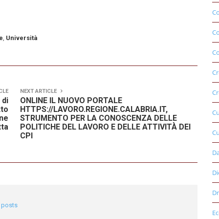
Co
C
e
,
Università
Co
Cr
CLE
NEXT ARTICLE
Cr
 di
ONLINE IL NUOVO PORTALE
tto
HTTPS://LAVORO.REGIONE.CALABRIA.IT,
C
one
STRUMENTO PER LA CONOSCENZA DELLE
tta
POLITICHE DEL LAVORO E DELLE ATTIVITÀ DEI
Cu
CPI
D
Di
Dr
l posts
E