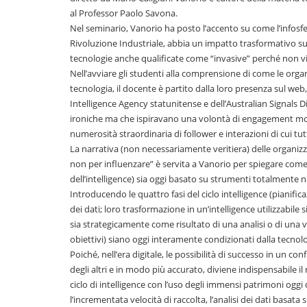
al Professor Paolo Savona.
Nel seminario, Vanorio ha posto l’accento su come l’infosfe
Rivoluzione Industriale, abbia un impatto trasformativo sull’
tecnologie anche qualificate come “invasive” perché non vi
Nell’avviare gli studenti alla comprensione di come le orga
tecnologia, il docente è partito dalla loro presenza sul web, 
Intelligence Agency statunitense e dell’Australian Signals Di
ironiche ma che ispiravano una volontà di engagement mol
numerosità straordinaria di follower e interazioni di cui tut
La narrativa (non necessariamente veritiera) delle organizz
non per influenzare” è servita a Vanorio per spiegare come 
dell’intelligence) sia oggi basato su strumenti totalmente n
Introducendo le quattro fasi del ciclo intelligence (pianifi
dei dati; loro trasformazione in un’intelligence utilizzabil
sia strategicamente come risultato di una analisi o di una va
obiettivi) siano oggi interamente condizionati dalla tecnolo
Poiché, nell’era digitale, le possibilità di successo in un co
degli altri e in modo più accurato, diviene indispensabile il ri
ciclo di intelligence con l’uso degli immensi patrimoni oggi d
l’incrementata velocità di raccolta, l’analisi dei dati basata s