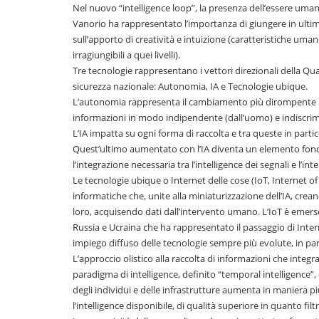
Nel nuovo “intelligence loop”, la presenza dell’essere umano
Vanorio ha rappresentato l’importanza di giungere in ulti
sull’apporto di creatività e intuizione (caratteristiche uma
irragiungibili a quei livelli).
Tre tecnologie rappresentano i vettori direzionali della Quar
sicurezza nazionale: Autonomia, IA e Tecnologie ubique.
L’autonomia rappresenta il cambiamento più dirompente po
informazioni in modo indipendente (dall’uomo) e indiscrimi
L’IA impatta su ogni forma di raccolta e tra queste in parti
Quest’ultimo aumentato con l’IA diventa un elemento fondam
l’integrazione necessaria tra l’intelligence dei segnali e l’int
Le tecnologie ubique o Internet delle cose (IoT, Internet of
informatiche che, unite alla miniaturizzazione dell’IA, crean
loro, acquisendo dati dall’intervento umano. L’IoT è emerso
Russia e Ucraina che ha rappresentato il passaggio di Inte
impiego diffuso delle tecnologie sempre più evolute, in parti
L’approccio olistico alla raccolta di informazioni che integr
paradigma di intelligence, definito “temporal intelligence”
degli individui e delle infrastrutture aumenta in maniera p
l’intelligence disponibile, di qualità superiore in quanto filtr