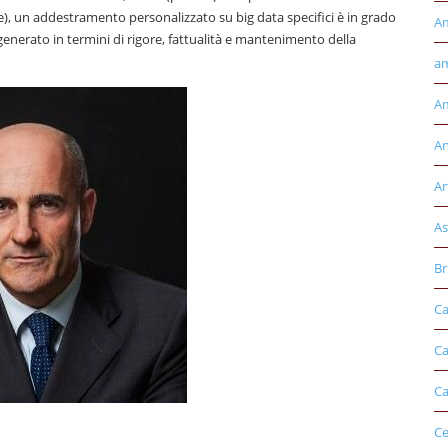
nce), un addestramento personalizzato su big data specifici è in grado
A
generato in termini di rigore, fattualità e mantenimento della
am
Am
An
Ar
As
Br
Ca
Ca
Ca
Ce