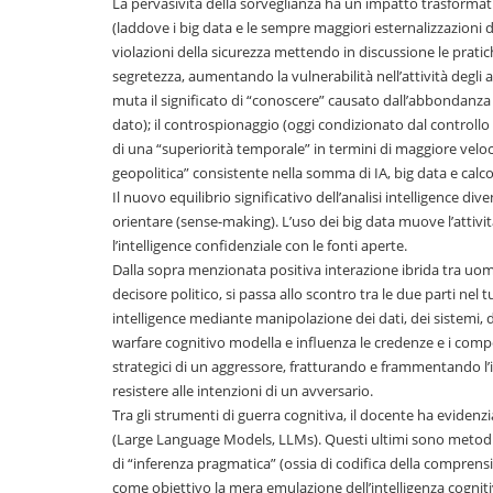
La pervasività della sorveglianza ha un impatto trasformati
(laddove i big data e le sempre maggiori esternalizzazioni 
violazioni della sicurezza mettendo in discussione le pratich
segretezza, aumentando la vulnerabilità nell’attività degli
muta il significato di “conoscere” causato dall’abbondanza d
dato); il controspionaggio (oggi condizionato dal controllo 
di una “superiorità temporale” in termini di maggiore velocit
geopolitica” consistente nella somma di IA, big data e calcol
Il nuovo equilibrio significativo dell’analisi intelligence div
orientare (sense-making). L’uso dei big data muove l’attività 
l’intelligence confidenziale con le fonti aperte.
Dalla sopra menzionata positiva interazione ibrida tra uomo
decisore politico, si passa allo scontro tra le due parti nel t
intelligence mediante manipolazione dei dati, dei sistemi, d
warfare cognitivo modella e influenza le credenze e i compor
strategici di un aggressore, fratturando e frammentando l’i
resistere alle intenzioni di un avversario.
Tra gli strumenti di guerra cognitiva, il docente ha evidenz
(Large Language Models, LLMs). Questi ultimi sono metodi b
di “inferenza pragmatica” (ossia di codifica della comprensio
come obiettivo la mera emulazione dell’intelligenza cogniti