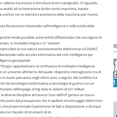
 rallenta il processo e introduce errori e pregiudizi. Al riguardo,
ma analisi ad un’interazione ibrida uomo-macchina, basata
ne uniche) con la velocità e precisione della macchina (per l’uomo
ta Rivoluzione Industriale nell’intelligence e nella tutela della
iché rende possibile avere entità differenziate che raccolgono le
nato, in modalità singola o in “sciame”.
I
colare (data la sua natura esclusivamente elettronica) sul SIGINT.
entale nella raccolta informativa del ciclo intelligence per
elligence geospaziale.
 Things) rappresentano la confluenza di molteplici intelligenze
o un universo all’interno del quale i dispositivi interagiscono tra di
 in modo pervasivo negli ultimi anni, a seguito del conflitto tra
rnet da tecnologia trasformativa a tecnologia di guerra con un
colare nell’impiego di big data in sistemi di IoT militari.
a le diverse discipline attraverso l’uso dell’IoT genera un nuovo
, che parte dal presupposto che il capillare monitoraggio elettronico
iù che proporzionale il patrimonio di dati a disposizione, e dunque
ata con l’ausilio di strumenti di IA.