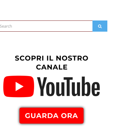
arch
SEARCH
: