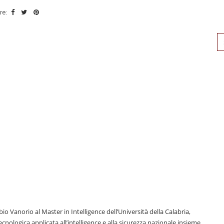
re:
Se
for
Fabio Vanorio al Master in Intelligence dell’Università della Calabria,
ecnologica applicata all’intelligence e alla sicurezza nazionale insieme