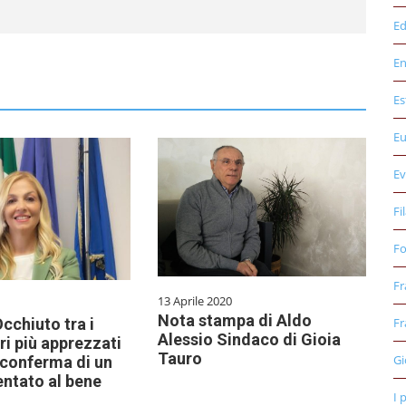
Ed
E
Es
E
Ev
Fi
Fo
Fr
13 Aprile 2020
Nota stampa di Aldo
cchiuto tra i
Fr
Alessio Sindaco di Gioia
i più apprezzati
Tauro
Gi
a conferma di un
entato al bene
I 