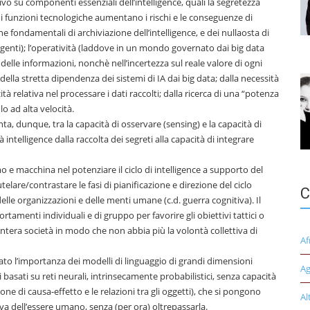
vo su componenti essenziali dell’intelligence, quali la segretezza
di funzioni tecnologiche aumentano i rischi e le conseguenze di
e fondamentali di archiviazione dell’intelligence, e dei nullaosta di
 agenti); l’operatività (laddove in un mondo governato dai big data
elle informazioni, nonchè nell’incertezza sul reale valore di ogni
della stretta dipendenza dei sistemi di IA dai big data; dalla necessità
à relativa nel processare i dati raccolti; dalla ricerca di una “potenza
o ad alta velocità.
enta, dunque, tra la capacità di osservare (sensing) e la capacità di
intelligence dalla raccolta dei segreti alla capacità di integrare
 e macchina nel potenziare il ciclo di intelligence a supporto del
utelare/contrastare le fasi di pianificazione e direzione del ciclo
C
elle organizzazioni e delle menti umane (c.d. guerra cognitiva). Il
tamenti individuali e di gruppo per favorire gli obiettivi tattici o
ntera società in modo che non abbia più la volontà collettiva di
Af
iato l’importanza dei modelli di linguaggio di grandi dimensioni
Ag
asati su reti neurali, intrinsecamente probabilistici, senza capacità
ne di causa-effetto e le relazioni tra gli oggetti), che si pongono
Al
va dell’essere umano, senza (per ora) oltrepassarla.