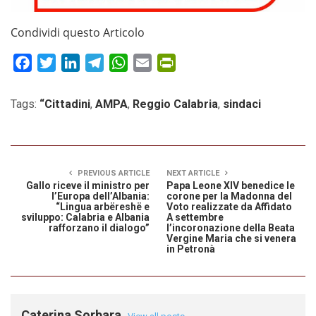
Condividi questo Articolo
Facebook
Twitter
LinkedIn
Telegram
WhatsApp
Email
PrintFriendly
Tags:
“Cittadini
,
AMPA
,
Reggio Calabria
,
sindaci
PREVIOUS ARTICLE
NEXT ARTICLE
Gallo riceve il ministro per
Papa Leone XIV benedice le
l’Europa dell’Albania:
corone per la Madonna del
“Lingua arbëreshë e
Voto realizzate da Affidato
sviluppo: Calabria e Albania
A settembre
rafforzano il dialogo”
l’incoronazione della Beata
Vergine Maria che si venera
in Petronà
Caterina Sorbara