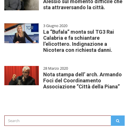
Alessio sul momento difficile che
sta attraversando la città.
3 Giugno 2020
La “Bufala” monta sul TG3 Rai
Calabria e fa schiantare
l’elicottero. Indignazione a
Nicotera con richiesta danni.
28 Marzo 2020
Nota stampa dell’ arch. Armando
Foci del Coordinamento
Associazione “Città della Piana”
Search
SEAR
for: