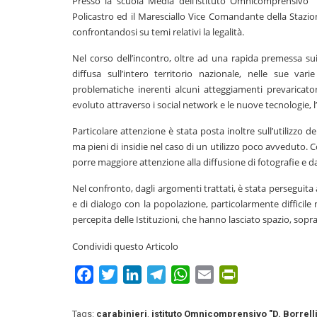
Presso la scuola Media dell’istituto Omnicomprensivo “D
Policastro ed il Maresciallo Vice Comandante della Staz
confrontandosi su temi relativi la legalità.
Nel corso dell’incontro, oltre ad una rapida premessa su
diffusa sull’intero territorio nazionale, nelle sue var
problematiche inerenti alcuni atteggiamenti prevaricato
evoluto attraverso i social network e le nuove tecnologie, 
Particolare attenzione è stata posta inoltre sull’utilizzo de
ma pieni di insidie nel caso di un utilizzo poco avveduto. Co
porre maggiore attenzione alla diffusione di fotografie e d
Nel confronto, dagli argomenti trattati, è stata perseguita 
e di dialogo con la popolazione, particolarmente difficile 
percepita delle Istituzioni, che hanno lasciato spazio, sop
Condividi questo Articolo
Facebook
Twitter
LinkedIn
Telegram
WhatsApp
Email
PrintFriendly
Tags:
carabinieri
,
istituto Omnicomprensivo "D. Borrelli