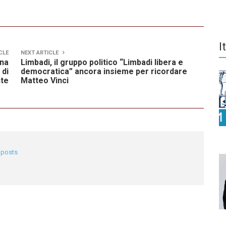
I
CLE
NEXT ARTICLE
una
Limbadi, il gruppo politico “Limbadi libera e
 di
democratica” ancora insieme per ricordare
nte
Matteo Vinci
l posts