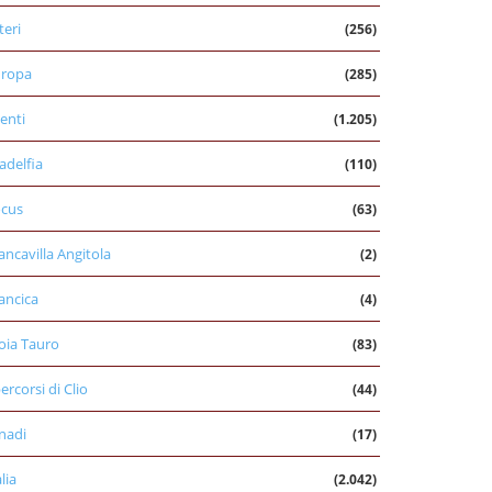
teri
(256)
uropa
(285)
enti
(1.205)
ladelfia
(110)
cus
(63)
ancavilla Angitola
(2)
ancica
(4)
oia Tauro
(83)
percorsi di Clio
(44)
nadi
(17)
alia
(2.042)