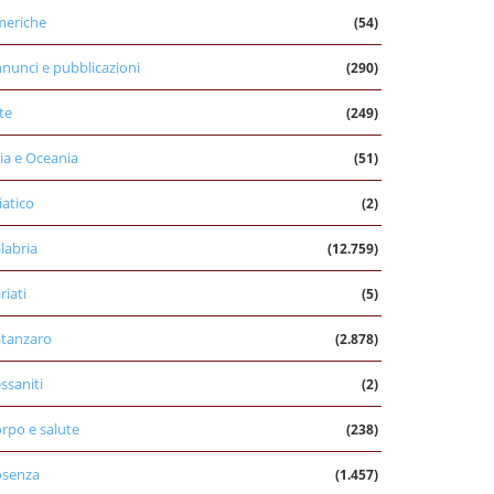
eriche
(54)
nunci e pubblicazioni
(290)
te
(249)
ia e Oceania
(51)
iatico
(2)
labria
(12.759)
riati
(5)
tanzaro
(2.878)
ssaniti
(2)
rpo e salute
(238)
osenza
(1.457)