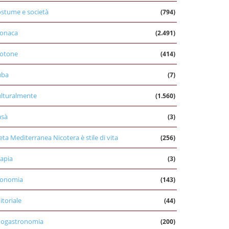
stume e società
(794)
onaca
(2.491)
otone
(414)
uba
(7)
lturalmente
(1.560)
asà
(3)
eta Mediterranea Nicotera è stile di vita
(256)
apia
(3)
conomia
(143)
itoriale
(44)
nogastronomia
(200)