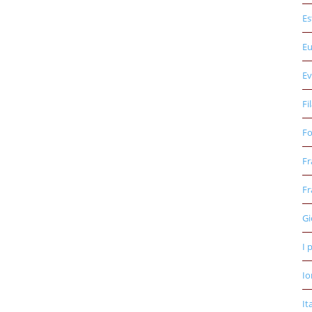
Es
E
Ev
Fi
Fo
Fr
Fr
Gi
I 
Io
It