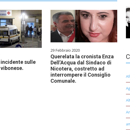
29 Febbraio 2020
C
Querelata la cronista Enza
incidente sulle
Dell’Acqua dal Sindaco di
 vibonese.
Nicotera, costretto ad
interrompere il Consiglio
Af
Comunale.
Ag
Al
A
am