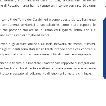
. Borrelli”, il Comandante della Compagnia Carabinieri di Petilia
ione di Roccabernarda hanno tenuto un incontro con circa 60 alunni
i compiti dell’Arma dei Carabinieri e come questa sia capillarmente
ie componenti territoriali e specialistiche, sono state esposte le
ri che possono sfociare nel bullismo ed il cyberbullismo, che si è
l’uso e consumo di droghe ed alcool.
l web, sugli acquisti online e sui social network, strumenti utilissimi,
sì gli studenti sono stati sensibilizzati, citando anche casi concreti, a
ati personali che potrebbero essere utilizzati in maniera impropria.
anche la finalità di alimentare il tradizionale rapporto di integrazione
nei territori culturalmente caratterizzati dalla presenza scarsamente
rattutto in passato, al radicamento di fenomeni di natura criminale.
"