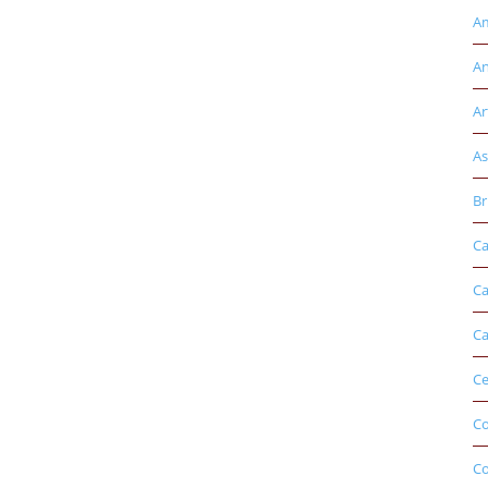
Am
An
Ar
As
Br
Ca
Ca
Ca
Ce
Co
C