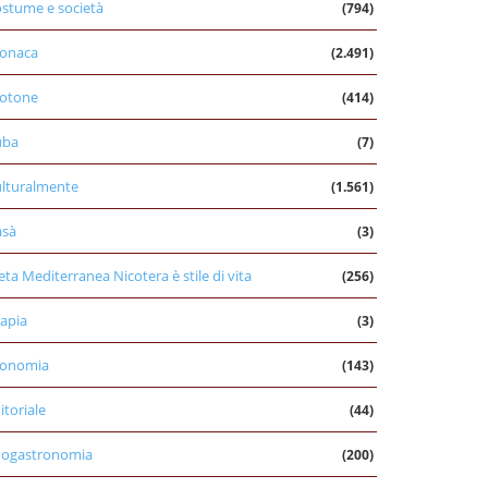
stume e società
(794)
onaca
(2.491)
otone
(414)
uba
(7)
lturalmente
(1.561)
asà
(3)
eta Mediterranea Nicotera è stile di vita
(256)
apia
(3)
conomia
(143)
itoriale
(44)
nogastronomia
(200)