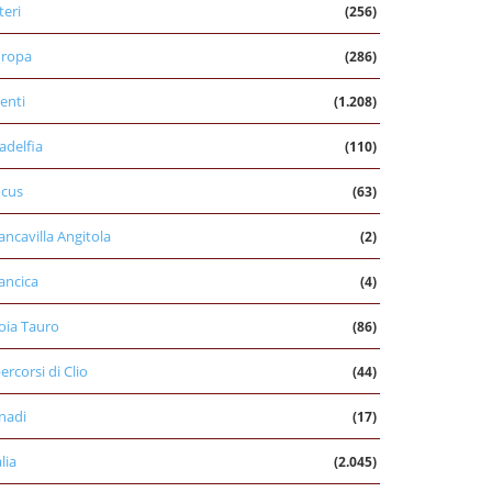
teri
(256)
uropa
(286)
enti
(1.208)
ladelfia
(110)
cus
(63)
ancavilla Angitola
(2)
ancica
(4)
oia Tauro
(86)
percorsi di Clio
(44)
nadi
(17)
alia
(2.045)