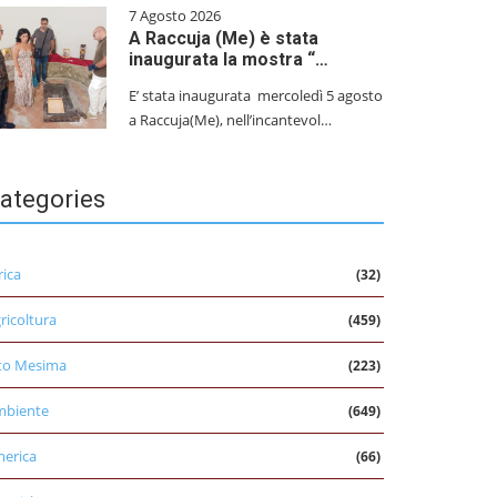
7 Agosto 2026
A Raccuja (Me) è stata
inaugurata la mostra “…
E’ stata inaugurata mercoledì 5 agosto
a Raccuja(Me), nell’incantevol…
ategories
rica
(32)
ricoltura
(459)
to Mesima
(223)
mbiente
(649)
erica
(66)