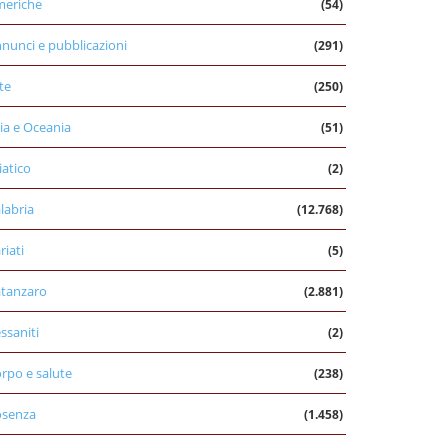
eriche
(54)
nunci e pubblicazioni
(291)
te
(250)
ia e Oceania
(51)
iatico
(2)
labria
(12.768)
riati
(5)
tanzaro
(2.881)
ssaniti
(2)
rpo e salute
(238)
osenza
(1.458)