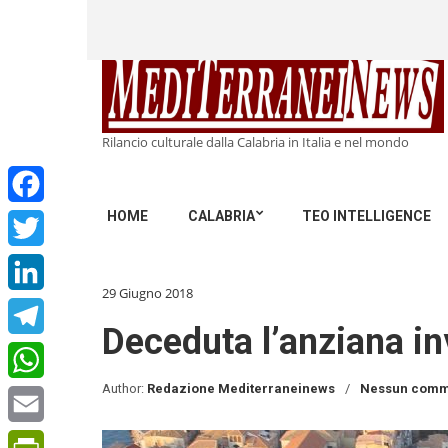
Rilancio culturale dalla Calabria in Italia e nel mondo
HOME
CALABRIA
TEO INTELLIGENCE
Facebook
Twitter
29 Giugno 2018
LinkedIn
Deceduta l’anziana in
Telegram
Author:
Redazione Mediterraneinews
Nessun comm
WhatsApp
Email