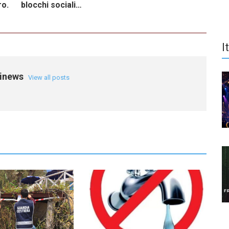
ro.
blocchi sociali…
I
einews
View all posts