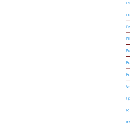
Es
E
Ev
Fi
Fo
Fr
Fr
Gi
I 
Io
It