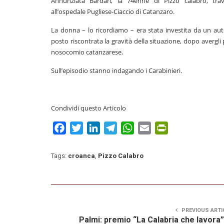
Annunziata Bardari, la 74enne di Pizzo calabro, tr
all’ospedale Pugliese-Ciaccio di Catanzaro.
La donna – lo ricordiamo – era stata investita da un auto
posto riscontrata la gravità della situazione, dopo avergli
nosocomio catanzarese.
Sull’episodio stanno indagando i Carabinieri.
Condividi questo Articolo
Facebook
Twitter
LinkedIn
Telegram
WhatsApp
Email
PrintFriendly
Tags:
croanca
,
Pizzo Calabro
PREVIOUS ARTI
Palmi: premio “La Calabria che lavora”