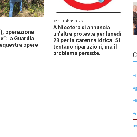
16 Ottobre 2023
A Nicotera si annuncia
), operazione
un’altra protesta per lunedì
le”: la Guardia
23 per la carenza idrica. Si
sequestra opere
tentano riparazioni, ma il
problema persiste.
C
Af
Ag
Al
A
am