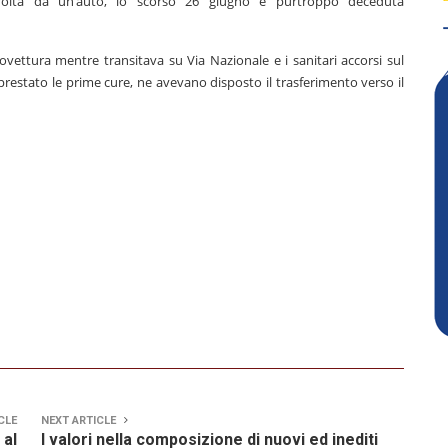
avolta da un’auto, lo scorso 26 giugno è purtroppo deceduta
vettura mentre transitava su Via Nazionale e i sanitari accorsi sul
 prestato le prime cure, ne avevano disposto il trasferimento verso il
CLE
NEXT ARTICLE
 al
I valori nella composizione di nuovi ed inediti