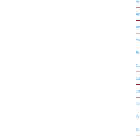
Am
An
Ar
As
Br
Ca
Ca
Ca
Ce
Co
C