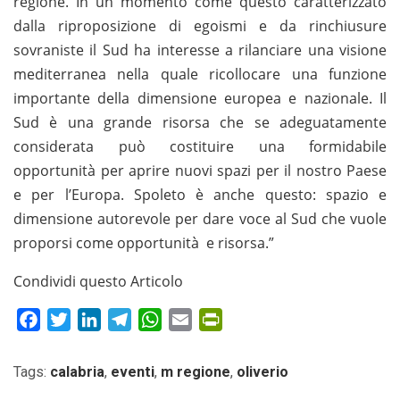
regione. In un momento come questo caratterizzato
dalla riproposizione di egoismi e da rinchiusure
sovraniste il Sud ha interesse a rilanciare una visione
mediterranea nella quale ricollocare una funzione
importante della dimensione europea e nazionale. Il
Sud è una grande risorsa che se adeguatamente
considerata può costituire una formidabile
opportunità per aprire nuovi spazi per il nostro Paese
e per l’Europa. Spoleto è anche questo: spazio e
dimensione autorevole per dare voce al Sud che vuole
proporsi come opportunità e risorsa.”
Condividi questo Articolo
Facebook
Twitter
LinkedIn
Telegram
WhatsApp
Email
PrintFriendly
Tags:
calabria
,
eventi
,
m regione
,
oliverio