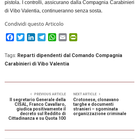
pistola. I controlli, assicurano dalla Compagnia Carabinieri
di Vibo Valentia, continueranno senza sosta.
Condividi questo Articolo
Facebook
Twitter
LinkedIn
Telegram
WhatsApp
Email
PrintFriendly
Tags:
Reparti dipendenti dal Comando Compagnia
Carabinieri di Vibo Valentia
PREVIOUS ARTICLE
NEXT ARTICLE
Il segretario Generale della
Crotonese, clonavano
CISAL, Franco Cavallaro,
targhe e documenti
giudica positivamente il
stranieri – sgominata
decreto sul Reddito di
organizzazione criminale
Cittadinanza e su Quota 100