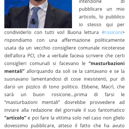
intenzione di
pubblicare un mio
articolo, lo pubblico
io stesso qui per
condividerlo con tutti voi! Buona lettura
#rosiconi
>
rispondiamo con una affermazione politicamente
usata da un vecchio consigliere comunale nicoterese
dell’allora PCI, che a verbale faceva scrivere che certi
consiglieri comunali si facevano le
“masturbazioni
mentali”
allorquando da soli se la cantavano e se la
suonavano lamentandosi di cose inesistenti, pur di
darsi un pizzico di tono politico. Ebbene, Macrì, che
sarà un buon rosicone…prima di farsi le
“masturbazioni mentali” dovrebbe provvedere ad
inviare alla redazione del giornale il suo fantomatico
“articolo”
e poi fare la vittima solo nel caso non glielo
dovessimo pubblicare, atteso il fatto che ha avuto