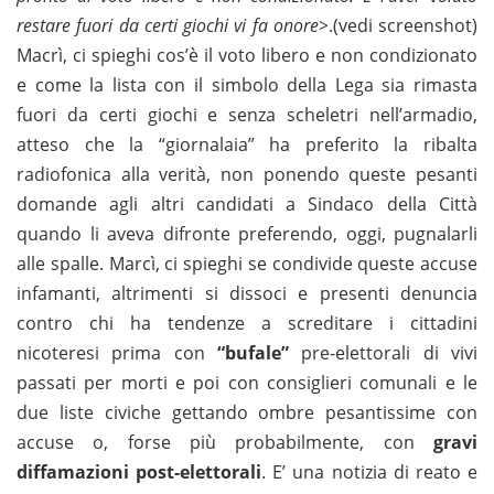
restare fuori da certi giochi vi fa onore>
.(vedi screenshot)
Macrì, ci spieghi cos’è il voto libero e non condizionato
e come la lista con il simbolo della Lega sia rimasta
fuori da certi giochi e senza scheletri nell’armadio,
atteso che la “giornalaia” ha preferito la ribalta
radiofonica alla verità, non ponendo queste pesanti
domande agli altri candidati a Sindaco della Città
quando li aveva difronte preferendo, oggi, pugnalarli
alle spalle. Marcì, ci spieghi se condivide queste accuse
infamanti, altrimenti si dissoci e presenti denuncia
contro chi ha tendenze a screditare i cittadini
nicoteresi prima con
“bufale”
pre-elettorali di vivi
passati per morti e poi con consiglieri comunali e le
due liste civiche gettando ombre pesantissime con
accuse o, forse più probabilmente, con
gravi
diffamazioni post-elettorali
. E’ una notizia di reato e