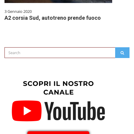
3 Gennaio 2020
A2 corsia Sud, autotreno prende fuoco
Search
SEAR
for: