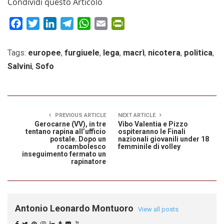
Condividi questo Articolo
Facebook
Twitter
LinkedIn
Telegram
WhatsApp
Email
PrintFriendly
Tags:
europee
,
furgiuele
,
lega
,
macrì
,
nicotera
,
politica
,
Salvini
,
Sofo
PREVIOUS ARTICLE
NEXT ARTICLE
Gerocarne (VV), in tre
Vibo Valentia e Pizzo
tentano rapina all’ufficio
ospiteranno le Finali
postale. Dopo un
nazionali giovanili under 18
rocambolesco
femminile di volley
inseguimento fermato un
rapinatore
Antonio Leonardo Montuoro
View all posts