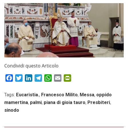
Condividi questo Articolo
Facebook
Twitter
LinkedIn
Telegram
WhatsApp
Email
PrintFriendly
Tags:
Eucaristia.
,
Francesco Milito
,
Messa
,
oppido
mamertina
,
palmi
,
piana di gioia tauro
,
Presbiteri
,
sinodo