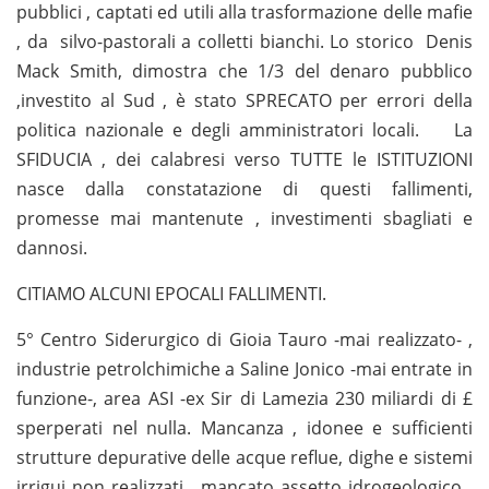
pubblici , captati ed utili alla trasformazione delle mafie
, da silvo-pastorali a colletti bianchi.
Lo storico Denis
Mack Smith, dimostra che 1/3 del denaro pubblico
,investito al Sud , è stato SPRECATO per errori della
politica nazionale e degli amministratori locali. La
SFIDUCIA , dei calabresi verso TUTTE le ISTITUZIONI
nasce dalla constatazione di questi fallimenti,
promesse mai mantenute , investimenti sbagliati e
dannosi.
CITIAMO ALCUNI EPOCALI FALLIMENTI.
5° Centro Siderurgico di Gioia Tauro -mai realizzato- ,
industrie petrolchimiche a Saline Jonico -mai entrate in
funzione-, area ASI -ex Sir di Lamezia 230 miliardi di £
sperperati nel nulla. Mancanza , idonee e sufficienti
strutture depurative delle acque reflue, dighe e sistemi
irrigui non realizzati , mancato assetto idrogeologico ,