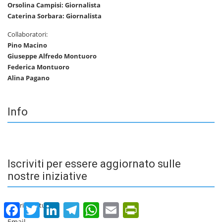
Orsolina Campisi: Giornalista
Caterina Sorbara: Giornalista
Collaboratori:
Pino Macino
Giuseppe Alfredo Montuoro
Federica Montuoro
Alina Pagano
Info
Iscriviti per essere aggiornato sulle
nostre iniziative
Inserisci la tua
Facebook
Twitter
LinkedIn
Telegram
WhatsApp
Email
PrintFriendly
Email