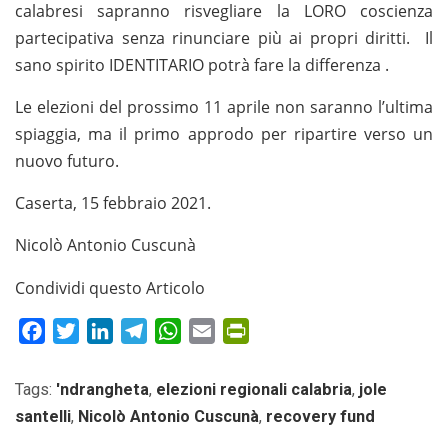
calabresi sapranno risvegliare la LORO coscienza
partecipativa senza rinunciare più ai propri diritti. Il
sano spirito IDENTITARIO potrà fare la differenza .
Le elezioni del prossimo 11 aprile non saranno l’ultima
spiaggia, ma il primo approdo per ripartire verso un
nuovo futuro.
Caserta, 15 febbraio 2021.
Nicolò Antonio Cuscunà
Condividi questo Articolo
Facebook
Twitter
LinkedIn
Telegram
WhatsApp
Email
PrintFriendly
Tags:
'ndrangheta
,
elezioni regionali calabria
,
jole
santelli
,
Nicolò Antonio Cuscunà
,
recovery fund