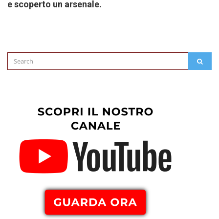
e scoperto un arsenale.
Search
SEAR
for: