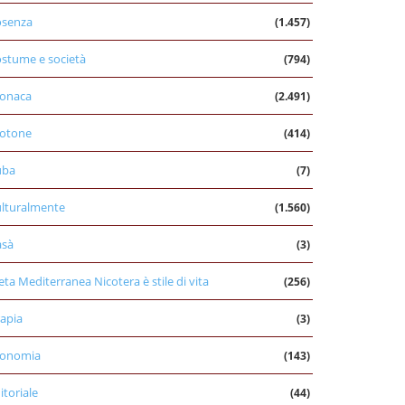
osenza
(1.457)
stume e società
(794)
onaca
(2.491)
otone
(414)
uba
(7)
lturalmente
(1.560)
asà
(3)
eta Mediterranea Nicotera è stile di vita
(256)
apia
(3)
conomia
(143)
itoriale
(44)