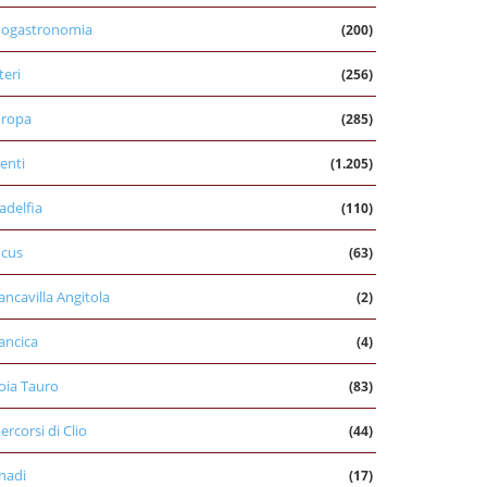
nogastronomia
(200)
teri
(256)
uropa
(285)
enti
(1.205)
ladelfia
(110)
cus
(63)
ancavilla Angitola
(2)
ancica
(4)
oia Tauro
(83)
percorsi di Clio
(44)
nadi
(17)