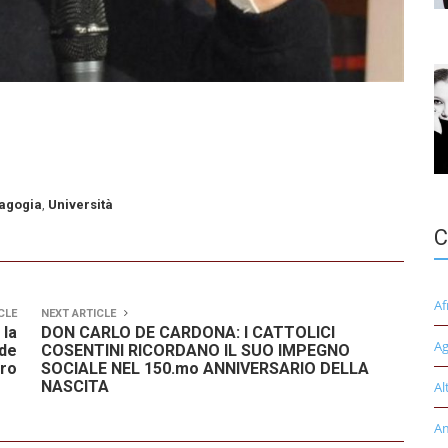
agogia
,
Università
C
Af
CLE
NEXT ARTICLE
 la
DON CARLO DE CARDONA: I CATTOLICI
Ag
ade
COSENTINI RICORDANO IL SUO IMPEGNO
aro
SOCIALE NEL 150.mo ANNIVERSARIO DELLA
NASCITA
Al
A