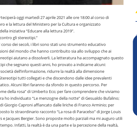
rteciperà oggi martedì 27 aprile 2021 alle ore 18:00 al corso di
ro e la lettura del Ministero per la Cultura e organizzato
della iniziativa “Educare alla lettura 2019”.
contro gli stereotipi.”
l corso dei secoli, i libri sono stati uno strumento educativo
isioni del mondo che hanno contribuito sia allo sviluppo che ai
eotipi aiutano a dissolverli. La letteratura ha accompagnato questo
otipi che segnano questi anni, ho provato a indicarne alcuni:
la società dell’informazione, ridurre la realtà alla dimensione
Stereotipi tutti collegati e che discendono dalle idee prevalenti
ico. Alcuni libri faranno da sfondo in questo percorso. Per
Il nome della rosa” di Umberto Eco; per fare comprendere che viviamo
a ho individuato “Le menzogne della notte” di Gesualdo Bufalino;
i Giorgio Caproni affiancato dalle liriche di Franco Arminio; per
posto lo straordinario racconto “La rosa di Paracelso” di Jorge Louis
ls e Jacques Bergier. Sono proposte molto parziali ma mi auguro utili
empo. Infatti, la realtà è da una parte e la percezione della realtà,