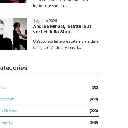
luglio 2026 sono stat…
1 Agosto 2026
Andrea Minasi, la lettera ai
vertici dello Stato: …
Un’accorata lettera è stata inviata dalla
famiglia di Andrea Minasi, l…
ategories
rica
(32)
ricoltura
(458)
to Mesima
(223)
mbiente
(649)