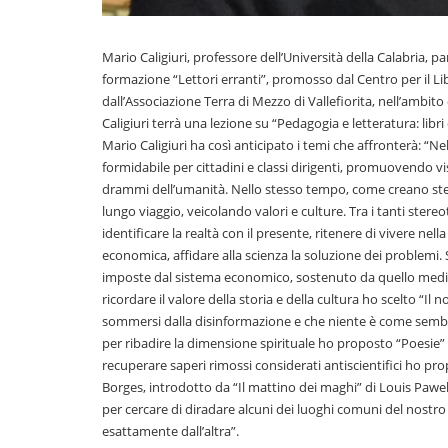
Mario Caligiuri, professore dell’Università della Calabria, pa
formazione “Lettori erranti”, promosso dal Centro per il Lib
dall’Associazione Terra di Mezzo di Vallefiorita, nell’ambito 
Caligiuri terrà una lezione su “Pedagogia e letteratura: libri 
Mario Caligiuri ha così anticipato i temi che affronterà: “Ne
formidabile per cittadini e classi dirigenti, promuovendo v
drammi dell’umanità. Nello stesso tempo, come creano ster
lungo viaggio, veicolando valori e culture. Tra i tanti stere
identificare la realtà con il presente, ritenere di vivere nel
economica, affidare alla scienza la soluzione dei problemi. 
imposte dal sistema economico, sostenuto da quello mediat
ricordare il valore della storia e della cultura ho scelto “
sommersi dalla disinformazione e che niente è come sembr
per ribadire la dimensione spirituale ho proposto “Poesie” d
recuperare saperi rimossi considerati antiscientifici ho pro
Borges, introdotto da “Il mattino dei maghi” di Louis Pawe
per cercare di diradare alcuni dei luoghi comuni del nostro t
esattamente dall’altra”.