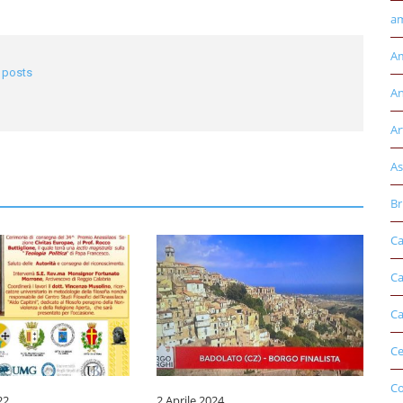
am
Am
l posts
An
Ar
As
Br
Ca
Ca
Ca
Ce
Co
22
2 Aprile 2024