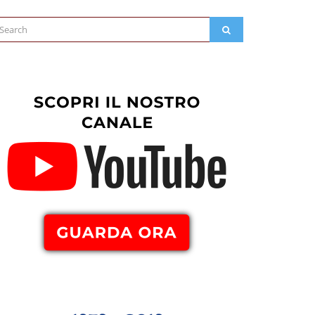
arch
SEARCH
: