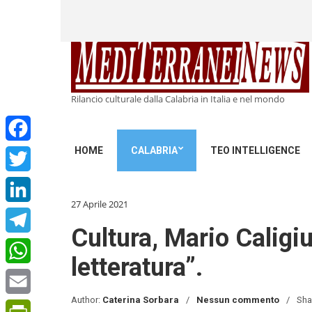
Rilancio culturale dalla Calabria in Italia e nel mondo
HOME
CALABRIA
TEO INTELLIGENCE
Facebook
Twitter
27 Aprile 2021
LinkedIn
Cultura, Mario Caligiu
Telegram
letteratura”.
WhatsApp
Author:
Caterina Sorbara
Nessun commento
Sha
Email