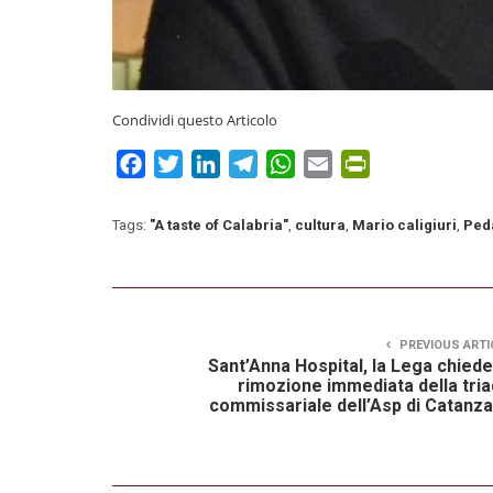
Condividi questo Articolo
Facebook
Twitter
LinkedIn
Telegram
WhatsApp
Email
PrintFriendly
Tags:
"A taste of Calabria"
,
cultura
,
Mario caligiuri
,
Ped
PREVIOUS ARTI
Sant’Anna Hospital, la Lega chiede
rimozione immediata della tri
commissariale dell’Asp di Catanz