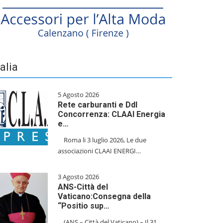
talia
5 Agosto 2026
Rete carburanti e Ddl
Concorrenza: CLAAI Energia
e…
​Roma li 3 luglio 2026, Le due
associazioni CLAAI ENERGI…
3 Agosto 2026
ANS-Città del
Vaticano:Consegna della
“Positio sup…
(ANS – Città del Vaticano) – Il 31