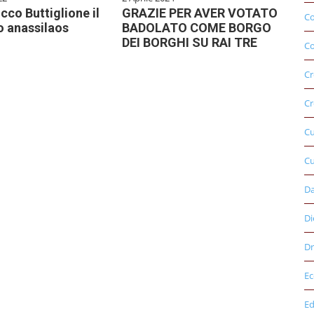
occo Buttiglione il
GRAZIE PER AVER VOTATO
C
o anassilaos
BADOLATO COME BORGO
DEI BORGHI SU RAI TRE
Co
Cr
Cr
C
Cu
D
Di
Dr
E
Ed