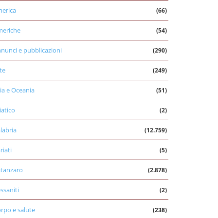
erica
(66)
eriche
(54)
nunci e pubblicazioni
(290)
te
(249)
ia e Oceania
(51)
iatico
(2)
labria
(12.759)
riati
(5)
tanzaro
(2.878)
ssaniti
(2)
rpo e salute
(238)