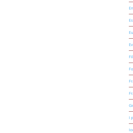
E
Es
E
Ev
Fi
Fo
Fr
Fr
Gi
I 
Io