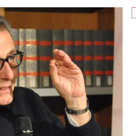
Se
for