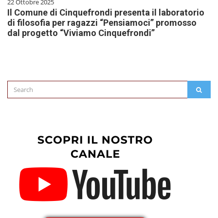
22 Ottobre 2025
Il Comune di Cinquefrondi presenta il laboratorio
di filosofia per ragazzi “Pensiamoci” promosso
dal progetto “Viviamo Cinquefrondi”
Search
SEAR
for: