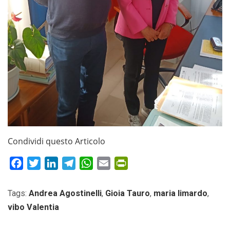
Condividi questo Articolo
Facebook
Twitter
LinkedIn
Telegram
WhatsApp
Email
PrintFriendly
Tags:
Andrea Agostinelli
,
Gioia Tauro
,
maria limardo
,
vibo Valentia