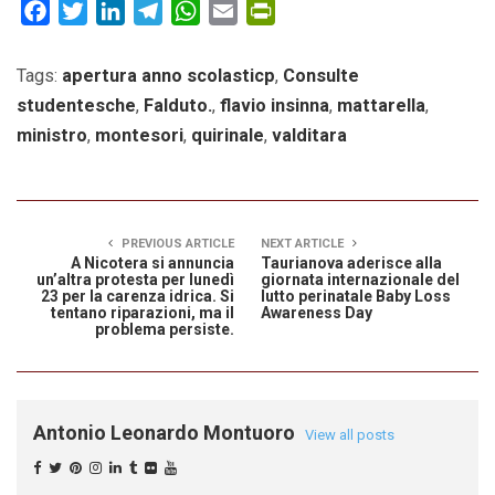
Facebook
Twitter
LinkedIn
Telegram
WhatsApp
Email
PrintFriendly
Tags:
apertura anno scolasticp
,
Consulte
studentesche
,
Falduto.
,
flavio insinna
,
mattarella
,
ministro
,
montesori
,
quirinale
,
valditara
PREVIOUS ARTICLE
NEXT ARTICLE
A Nicotera si annuncia
Taurianova aderisce alla
un’altra protesta per lunedì
giornata internazionale del
23 per la carenza idrica. Si
lutto perinatale Baby Loss
tentano riparazioni, ma il
Awareness Day
problema persiste.
Antonio Leonardo Montuoro
View all posts