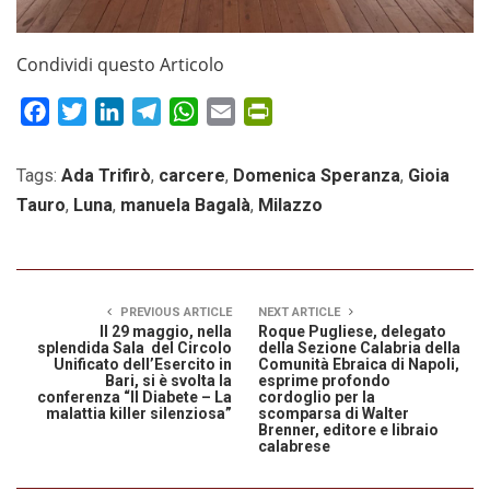
Condividi questo Articolo
Facebook
Twitter
LinkedIn
Telegram
WhatsApp
Email
PrintFriendly
Tags:
Ada Trifirò
,
carcere
,
Domenica Speranza
,
Gioia
Tauro
,
Luna
,
manuela Bagalà
,
Milazzo
PREVIOUS ARTICLE
NEXT ARTICLE
Il 29 maggio, nella
Roque Pugliese, delegato
splendida Sala del Circolo
della Sezione Calabria della
Unificato dell’Esercito in
Comunità Ebraica di Napoli,
Bari, si è svolta la
esprime profondo
conferenza “Il Diabete – La
cordoglio per la
malattia killer silenziosa”
scomparsa di Walter
Brenner, editore e libraio
calabrese