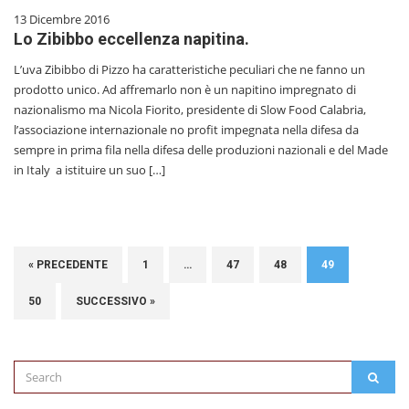
13 Dicembre 2016
Lo Zibibbo eccellenza napitina.
L’uva Zibibbo di Pizzo ha caratteristiche peculiari che ne fanno un
prodotto unico. Ad affremarlo non è un napitino impregnato di
nazionalismo ma Nicola Fiorito, presidente di Slow Food Calabria,
l’associazione internazionale no profit impegnata nella difesa da
sempre in prima fila nella difesa delle produzioni nazionali e del Made
in Italy a istituire un suo […]
« PRECEDENTE
1
…
47
48
49
50
SUCCESSIVO »
Search
SEAR
for: