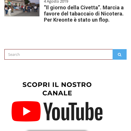
4 Agosto 2019
“Il giorno della Civetta”. Marcia a
favore del tabaccaio di Nicotera.
Per Kreonte è stato un flop.
Search
SEAR
for: