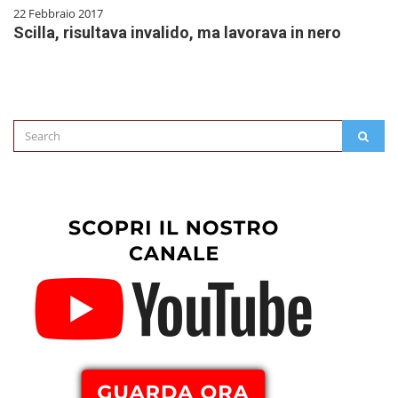
22 Febbraio 2017
Scilla, risultava invalido, ma lavorava in nero
Search
SEAR
for: