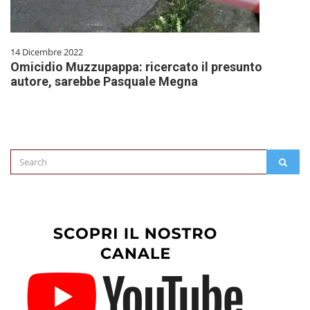
14 Dicembre 2022
Omicidio Muzzupappa: ricercato il presunto
autore, sarebbe Pasquale Megna
Search
SEAR
for: