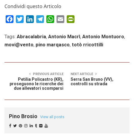
Condividi questo Articolo
Facebook
Twitter
LinkedIn
Telegram
WhatsApp
Email
PrintFriendly
Tags:
Abracalabria
,
Antonio Macrì
,
Antonio Montuoro
,
movi@vento
,
pino marqasco
,
totò rricottilli
PREVIOUS ARTICLE
NEXT ARTICLE
Petilia Policastro (KR),
Serra San Bruno (VV),
proseguono le ricerche dei
controlli su strada
due allevatori scomparsi
Pino Brosio
View all posts