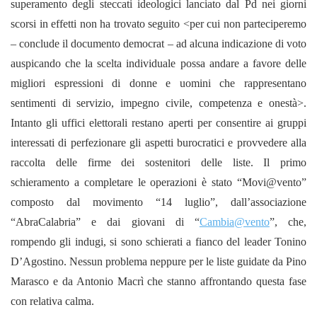
superamento degli steccati ideologici lanciato dal Pd nei giorni
scorsi in effetti non ha trovato seguito <per cui non parteciperemo
– conclude il documento democrat – ad alcuna indicazione di voto
auspicando che la scelta individuale possa andare a favore delle
migliori espressioni di donne e uomini che rappresentano
sentimenti di servizio, impegno civile, competenza e onestà>.
Intanto gli uffici elettorali restano aperti per consentire ai gruppi
interessati di perfezionare gli aspetti burocratici e provvedere alla
raccolta delle firme dei sostenitori delle liste. Il primo
schieramento a completare le operazioni è stato “Movi@vento”
composto dal movimento “14 luglio”, dall’associazione
“AbraCalabria” e dai giovani di “
Cambia@vento
”, che,
rompendo gli indugi, si sono schierati a fianco del leader Tonino
D’Agostino. Nessun problema neppure per le liste guidate da Pino
Marasco e da Antonio Macrì che stanno affrontando questa fase
con relativa calma.