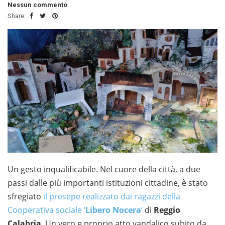
Nessun commento
Share:
Un gesto inqualificabile. Nel cuore della città, a due
passi dalle più importanti istituzioni cittadine, è stato
sfregiato
il presepe realizzato dai ragazzi della
Cooperativa sociale ‘
Libero Nocera
‘
di
Reggio
Calabria
. Un vero e proprio atto vandalico subito da