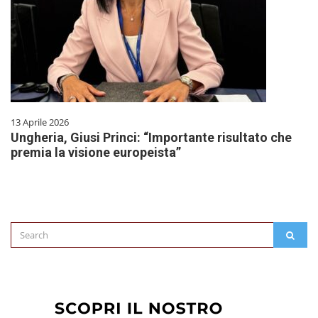
13 Aprile 2026
Ungheria, Giusi Princi: “Importante risultato che
premia la visione europeista”
Search
SEAR
for: