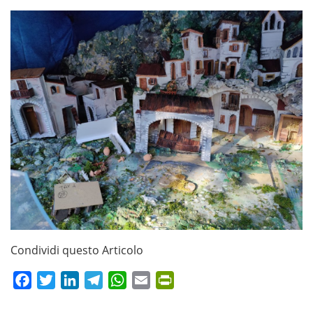
Condividi questo Articolo
Facebook
Twitter
LinkedIn
Telegram
WhatsApp
Email
PrintFriendly