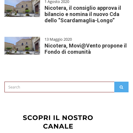
1 Agosto 2020
Nicotera, il consiglio approva il
bilancio e nomina il nuovo Cda
dello “Scardamaglia-Longo”
13 Maggio 2020
Nicotera, Movi@Vento propone il
Fondo di comunità
Search
SEAR
for: