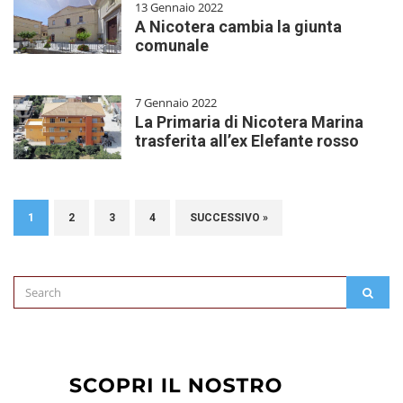
13 Gennaio 2022
A Nicotera cambia la giunta
comunale
7 Gennaio 2022
La Primaria di Nicotera Marina
trasferita all’ex Elefante rosso
1
2
3
4
SUCCESSIVO »
Search
SEAR
for: