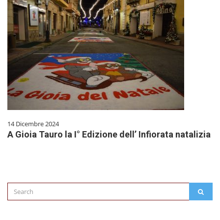
14 Dicembre 2024
A Gioia Tauro la I° Edizione dell’ Infiorata natalizia
Search
SEAR
for: