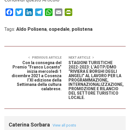
Facebook
Twitter
LinkedIn
Telegram
WhatsApp
Email
PrintFriendly
Tags:
Aldo Polisena
,
ospedale
,
polistena
PREVIOUS ARTICLE
NEXT ARTICLE
Con la consegna del
STAGIONI TURISTICHE
Premio “Franco Locanto”
2022-2023: L’AOTP/DMO
inizia mercoledì 1
“RIVIERA E BORGHI DEGLI
dicembre 2021 a Cosenza
ANGELI” AL LAVORO PER LA
l’XI edizione della
PROGRAMMAZIONE,
Settimana della cultura
INTERNAZIONALIZZAZIONE,
calabrese.
PROMOZIONE E RILANCIO
DEL SETTORE TURISTICO
LOCALE.
Caterina Sorbara
View all posts