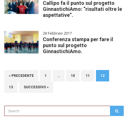
Callipo fa il punto sul progetto
GinnastichiAmo: “risultati oltre le
aspettative”.
28 Febbraio 2017
Conferenza stampa per fare il
punto sul progetto
GinnastichiAmo.
« PRECEDENTE
1
…
10
11
12
13
SUCCESSIVO »
Search
SEAR
for: