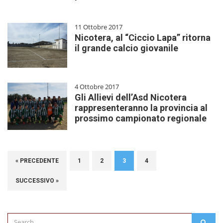
11 Ottobre 2017
Nicotera, al “Ciccio Lapa” ritorna
il grande calcio giovanile
4 Ottobre 2017
Gli Allievi dell’Asd Nicotera
rappresenteranno la provincia al
prossimo campionato regionale
« PRECEDENTE
1
2
3
4
SUCCESSIVO »
Search
SEAR