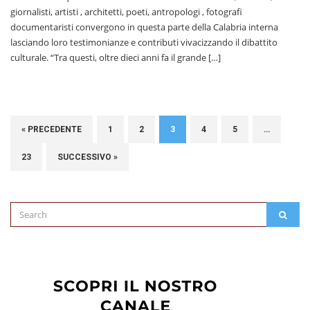
giornalisti, artisti , architetti, poeti, antropologi , fotografi
documentaristi convergono in questa parte della Calabria interna
lasciando loro testimonianze e contributi vivacizzando il dibattito
culturale. “Tra questi, oltre dieci anni fa il grande […]
« PRECEDENTE
1
2
3
4
5
…
23
SUCCESSIVO »
Search
SEAR
for: